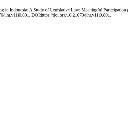
ng in Indonesia: A Study of Legislative Law: Meaningful Participatio
0/jihr.v11i0.801. DOI:https://doi.org/10.21070/jihr.v11i0.801.